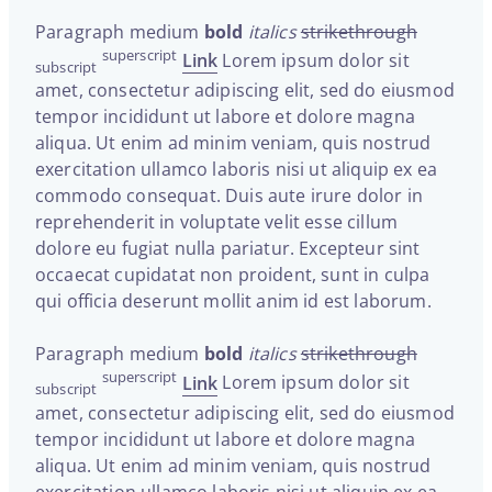
Paragraph medium
bold
italics
strikethrough
superscript
Link
Lorem ipsum dolor sit
subscript
amet, consectetur adipiscing elit, sed do eiusmod
tempor incididunt ut labore et dolore magna
aliqua. Ut enim ad minim veniam, quis nostrud
exercitation ullamco laboris nisi ut aliquip ex ea
commodo consequat. Duis aute irure dolor in
reprehenderit in voluptate velit esse cillum
dolore eu fugiat nulla pariatur. Excepteur sint
occaecat cupidatat non proident, sunt in culpa
qui officia deserunt mollit anim id est laborum.
Paragraph medium
bold
italics
strikethrough
superscript
Link
Lorem ipsum dolor sit
subscript
amet, consectetur adipiscing elit, sed do eiusmod
tempor incididunt ut labore et dolore magna
aliqua. Ut enim ad minim veniam, quis nostrud
exercitation ullamco laboris nisi ut aliquip ex ea