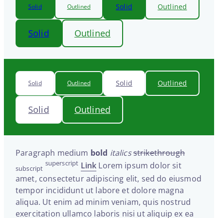
Solid
Outlined
Solid
Outlined
Solid
Outlined
Solid
Outlined
Solid
Outlined
Solid
Outlined
Paragraph medium
bold
italics
strikethrough
superscript
Link
Lorem ipsum dolor sit
subscript
amet, consectetur adipiscing elit, sed do eiusmod
tempor incididunt ut labore et dolore magna
aliqua. Ut enim ad minim veniam, quis nostrud
exercitation ullamco laboris nisi ut aliquip ex ea