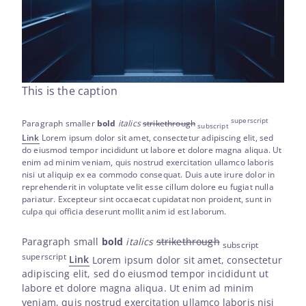
This is the caption
superscript
Paragraph smaller
bold
italics
strikethrough
subscript
Link
Lorem ipsum dolor sit amet, consectetur adipiscing elit, sed
do eiusmod tempor incididunt ut labore et dolore magna aliqua. Ut
enim ad minim veniam, quis nostrud exercitation ullamco laboris
nisi ut aliquip ex ea commodo consequat. Duis aute irure dolor in
reprehenderit in voluptate velit esse cillum dolore eu fugiat nulla
pariatur. Excepteur sint occaecat cupidatat non proident, sunt in
culpa qui officia deserunt mollit anim id est laborum.
Paragraph small
bold
italics
strikethrough
subscript
superscript
Link
Lorem ipsum dolor sit amet, consectetur
adipiscing elit, sed do eiusmod tempor incididunt ut
labore et dolore magna aliqua. Ut enim ad minim
veniam, quis nostrud exercitation ullamco laboris nisi